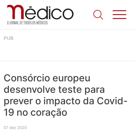
Jornal Médico
Médico – O Jornal de Todos os Médicos. Onde as notícias
Skip
realmente contam! Tudo o que se passa na Saúde!
PUB
to
content
Consórcio europeu
desenvolve teste para
prever o impacto da Covid-
19 no coração
07 dez 2020