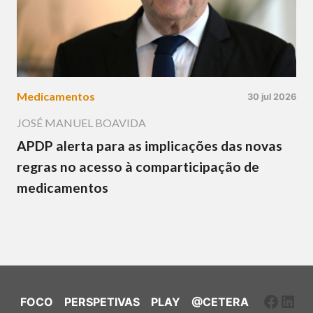
Medicamentos
30 jul 2026
JOSÉ MANUEL BOAVIDA
APDP alerta para as implicações das novas
regras no acesso à comparticipação de
medicamentos
Faceb
Link
FOCO
PERSPETIVAS
PLAY
@CETERA