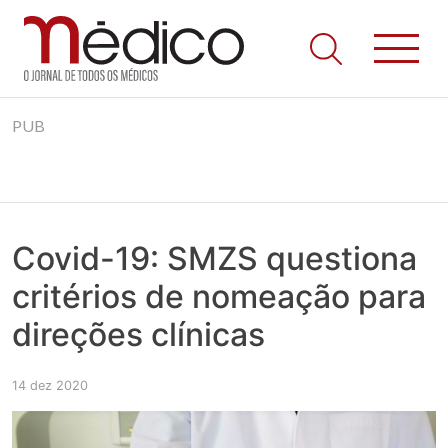
Jornal Médico
Médico – O Jornal de Todos os Médicos. Onde as notícias
Skip
realmente contam! Tudo o que se passa na Saúde!
PUB
to
content
Covid-19: SMZS questiona
critérios de nomeação para
direções clínicas
14 dez 2020