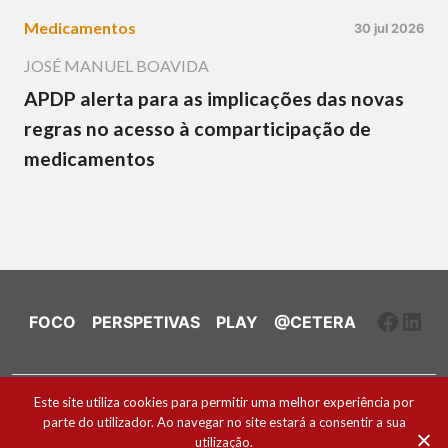
Medicamentos
30 jul 2026
JOSÉ MANUEL BOAVIDA
APDP alerta para as implicações das novas
regras no acesso à comparticipação de
medicamentos
Faceb
Link
FOCO
PERSPETIVAS
PLAY
@CETERA
Ficha Técnica e Estatuto Editorial
Este site utiliza cookies para permitir uma melhor experiência por
parte do utilizador. Ao navegar no site estará a consentir a sua
Política de Cookies
utilização.