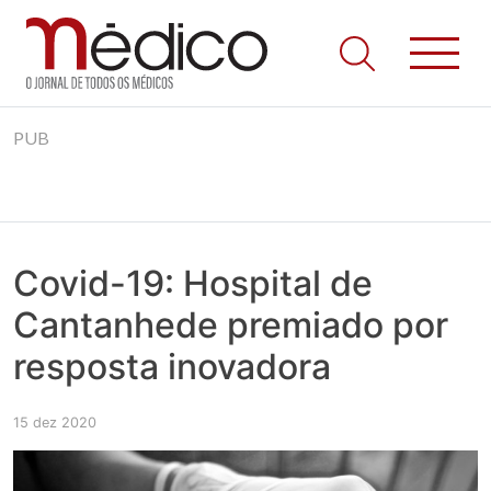
Jornal Médico
Médico – O Jornal de Todos os Médicos. Onde as notícias
Skip
realmente contam! Tudo o que se passa na Saúde!
PUB
to
content
Covid-19: Hospital de
Cantanhede premiado por
resposta inovadora
15 dez 2020