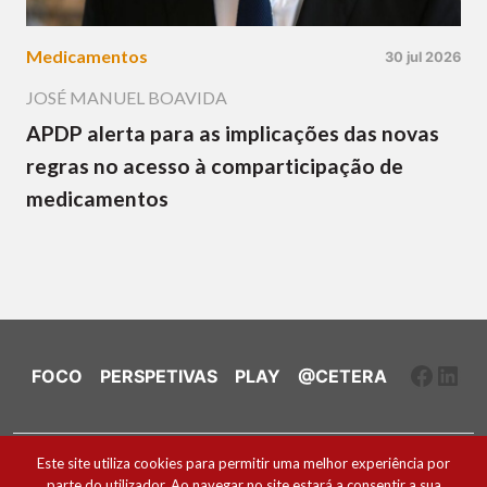
Medicamentos
30 jul 2026
JOSÉ MANUEL BOAVIDA
APDP alerta para as implicações das novas
regras no acesso à comparticipação de
medicamentos
Faceb
Link
FOCO
PERSPETIVAS
PLAY
@CETERA
Ficha Técnica e Estatuto Editorial
Este site utiliza cookies para permitir uma melhor experiência por
parte do utilizador. Ao navegar no site estará a consentir a sua