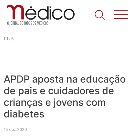
Jornal Médico
Médico – O Jornal de Todos os Médicos. Onde as notícias
Skip
realmente contam! Tudo o que se passa na Saúde!
PUB
to
content
APDP aposta na educação
de pais e cuidadores de
crianças e jovens com
diabetes
15 dez 2020