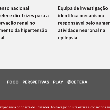
enso nacional
Equipa de investigação
elece diretrizes para a
identifica mecanismo
rvação renal no
responsável pelo aume
mento da hipertensão
atividade neuronal na
ial
epilepsia
FOCO
PERSPETIVAS
PLAY
@CETERA
de Cookies
experiência por parte do utilizador. Ao navegar no site estará a consentir a su