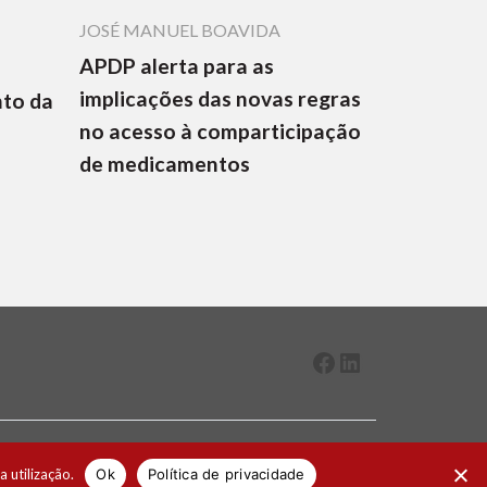
JOSÉ MANUEL BOAVIDA
APDP alerta para as
implicações das novas regras
nto da
no acesso à comparticipação
de medicamentos
Facebook
LinkedIn
2026 ® Todos os direitos reservados
a utilização.
Ok
Política de privacidade