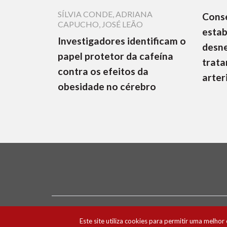
SÍLVIA CONDE
,
ADRIANA
Cons
CAPUCHO
,
JOSÉ LEÃO
estab
Investigadores identificam o
desne
papel protetor da cafeína
trata
contra os efeitos da
arter
obesidade no cérebro
Ficha Técnica e Estatuto Editorial
Política 
Este site utiliza cookies para permitir uma melhor 