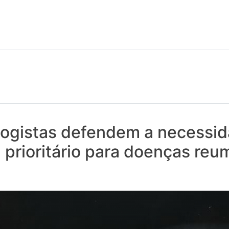
 notícias realmente contam! Tudo o que se passa na Saúde!
ogistas defendem a necessid
prioritário para doenças reu