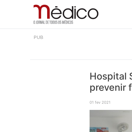
Jornal Médico
Médico – O Jornal de Todos os Médicos. Onde as
Skip
PUB
to
content
Hospital 
prevenir 
01 fev 2021