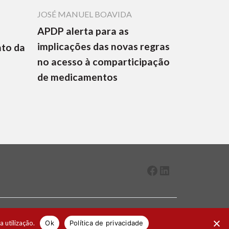
JOSÉ MANUEL BOAVIDA
APDP alerta para as
implicações das novas regras
nto da
no acesso à comparticipação
de medicamentos
Facebook
LinkedIn
2026 ® Todos os direitos reservados
a utilização.
Ok
Política de privacidade