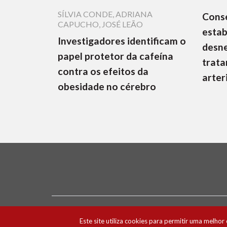
SÍLVIA CONDE
,
ADRIANA
Cons
CAPUCHO
,
JOSÉ LEÃO
estab
Investigadores identificam o
desne
papel protetor da cafeína
trata
contra os efeitos da
arter
obesidade no cérebro
Ficha Técnica e Estatuto Editorial
Política 
Este site utiliza cookies para permitir uma melhor 