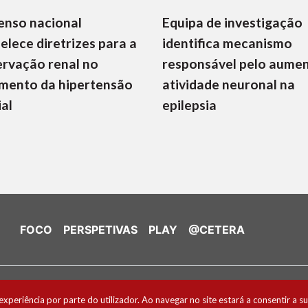
enso nacional
Equipa de investigação
elece diretrizes para a
identifica mecanismo
rvação renal no
responsável pelo aume
mento da hipertensão
atividade neuronal na
ial
epilepsia
FOCO
PERSPETIVAS
PLAY
@CETERA
de Cookies
experiência por parte do utilizador. Ao navegar no site estará a consentir a su