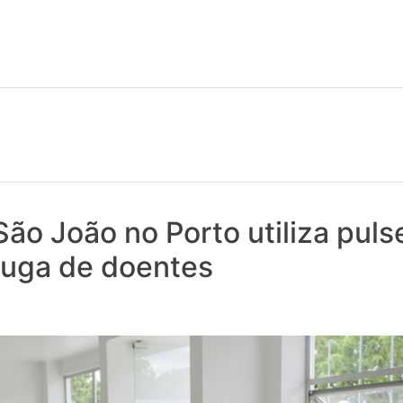
 notícias realmente contam! Tudo o que se passa na Saúde!
São João no Porto utiliza puls
fuga de doentes