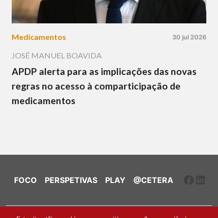
Medicamentos
30 jul 2026
JOSÉ MANUEL BOAVIDA
APDP alerta para as implicações das novas
regras no acesso à comparticipação de
medicamentos
Faceb
Link
FOCO
PERSPETIVAS
PLAY
@CETERA