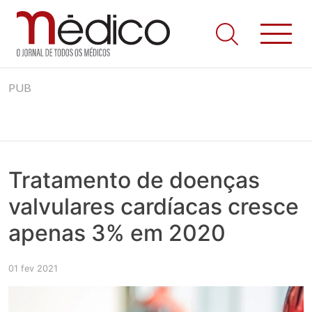
Jornal Médico
Médico – O Jornal de Todos os Médicos. Onde as notícias
Skip
realmente contam! Tudo o que se passa na Saúde!
PUB
to
content
Tratamento de doenças
valvulares cardíacas cresce
apenas 3% em 2020
01 fev 2021