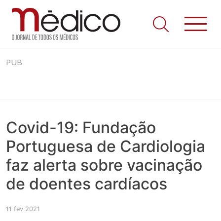
Jornal Médico
Médico – O Jornal de Todos os Médicos. Onde as notícias
Skip
realmente contam! Tudo o que se passa na Saúde!
PUB
to
content
Covid-19: Fundação
Portuguesa de Cardiologia
faz alerta sobre vacinação
de doentes cardíacos
11 fev 2021