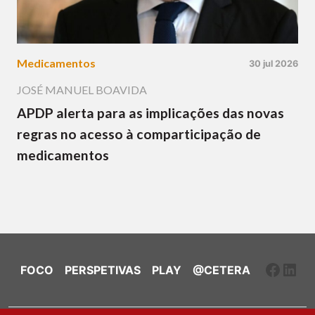
Medicamentos
30 jul 2026
JOSÉ MANUEL BOAVIDA
APDP alerta para as implicações das novas
regras no acesso à comparticipação de
medicamentos
Faceb
Link
FOCO
PERSPETIVAS
PLAY
@CETERA