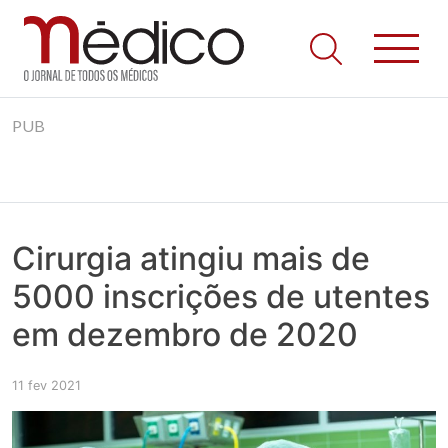
Jornal Médico
Médico – O Jornal de Todos os Médicos. Onde as notícias
Skip
realmente contam! Tudo o que se passa na Saúde!
PUB
to
content
Cirurgia atingiu mais de
5000 inscrições de utentes
em dezembro de 2020
11 fev 2021