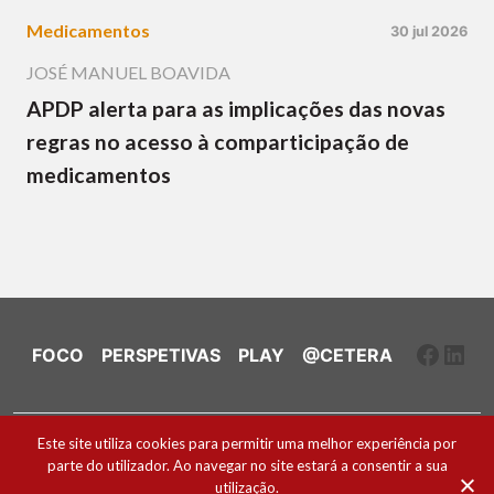
Medicamentos
30 jul 2026
JOSÉ MANUEL BOAVIDA
APDP alerta para as implicações das novas
regras no acesso à comparticipação de
medicamentos
Faceb
Link
FOCO
PERSPETIVAS
PLAY
@CETERA
Ficha Técnica e Estatuto Editorial
Este site utiliza cookies para permitir uma melhor experiência por
parte do utilizador. Ao navegar no site estará a consentir a sua
Política de Cookies
utilização.