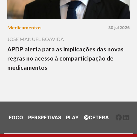
Medicamentos
30 jul 2026
JOSÉ MANUEL BOAVIDA
APDP alerta para as implicações das novas
regras no acesso à comparticipação de
medicamentos
Faceb
Link
FOCO
PERSPETIVAS
PLAY
@CETERA