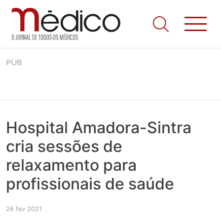
Jornal Médico
Médico – O Jornal de Todos os Médicos. Onde as notícias
Skip
realmente contam! Tudo o que se passa na Saúde!
PUB
to
content
Hospital Amadora-Sintra
cria sessões de
relaxamento para
profissionais de saúde
26 fev 2021