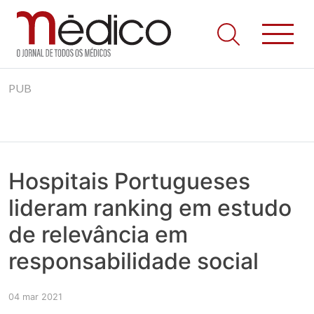
Jornal Médico
Médico – O Jornal de Todos os Médicos. Onde as notícias
Skip
realmente contam! Tudo o que se passa na Saúde!
PUB
to
content
Hospitais Portugueses
lideram ranking em estudo
de relevância em
responsabilidade social
04 mar 2021