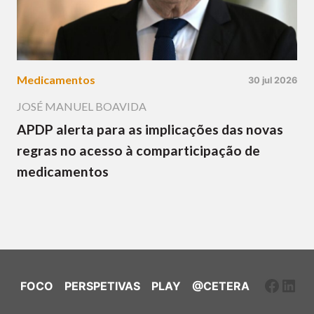
Medicamentos
30 jul 2026
JOSÉ MANUEL BOAVIDA
APDP alerta para as implicações das novas
regras no acesso à comparticipação de
medicamentos
Faceb
Link
FOCO
PERSPETIVAS
PLAY
@CETERA