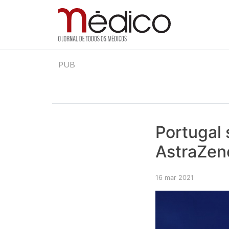
Jornal Médico
Médico – O Jornal de Todos os Médicos. Onde as
Skip
PUB
to
content
Portugal
AstraZen
16 mar 2021