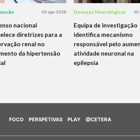
tensão
Doenças Neurológicas
05 ago 2026
30 
enso nacional
Equipa de investigação
elece diretrizes para a
identifica mecanismo
rvação renal no
responsável pelo aume
mento da hipertensão
atividade neuronal na
ial
epilepsia
FOCO
PERSPETIVAS
PLAY
@CETERA