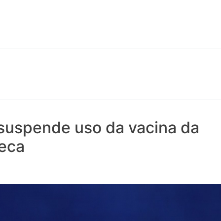
 notícias realmente contam! Tudo o que se passa na Saúde!
 suspende uso da vacina da
eca