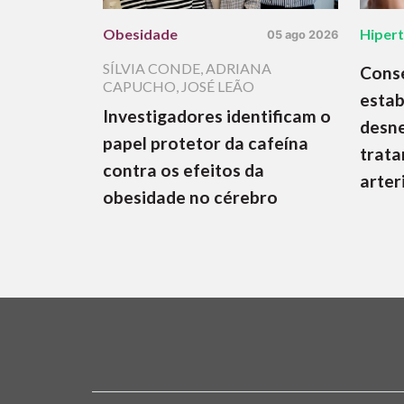
Obesidade
Hiper
05 ago 2026
SÍLVIA CONDE
,
ADRIANA
Cons
CAPUCHO
,
JOSÉ LEÃO
estab
Investigadores identificam o
desne
papel protetor da cafeína
trata
contra os efeitos da
arter
obesidade no cérebro