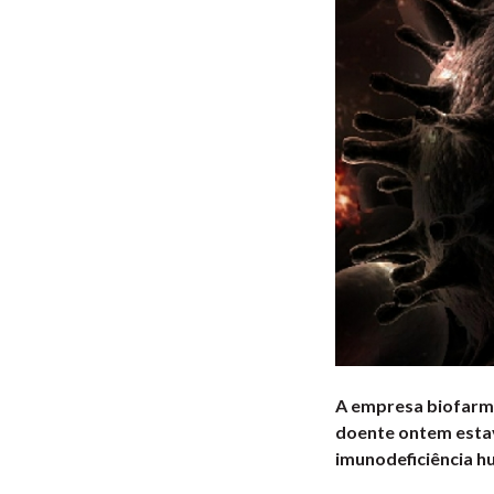
A empresa biofarma
doente ontem estava
imunodeficiência hu