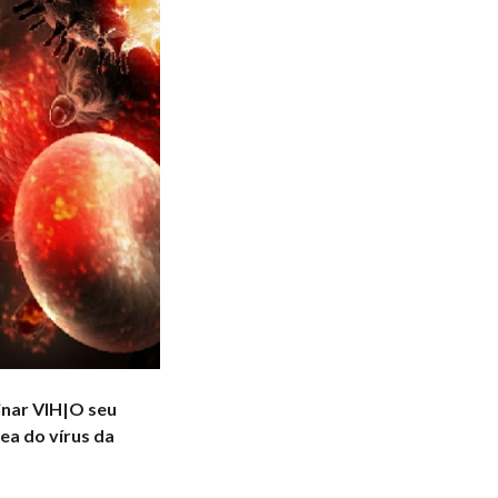
inar VIH|O seu
rea do vírus da