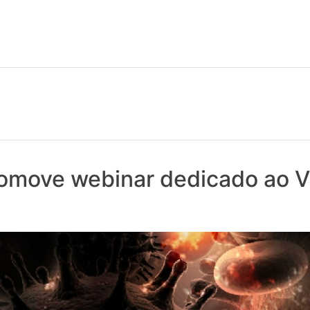
 notícias realmente contam! Tudo o que se passa na Saúde!
romove webinar dedicado ao 