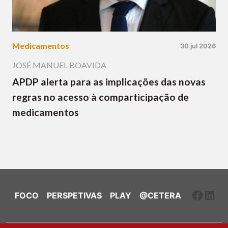
Medicamentos
30 jul 2026
JOSÉ MANUEL BOAVIDA
APDP alerta para as implicações das novas
regras no acesso à comparticipação de
medicamentos
Faceb
Link
FOCO
PERSPETIVAS
PLAY
@CETERA