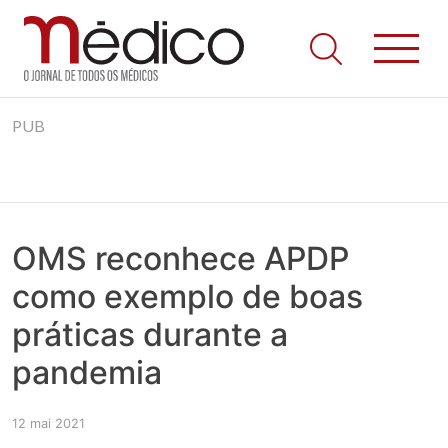
Jornal Médico
Médico – O Jornal de Todos os Médicos. Onde as notícias
Skip
realmente contam! Tudo o que se passa na Saúde!
PUB
to
content
OMS reconhece APDP
como exemplo de boas
práticas durante a
pandemia
12 mai 2021