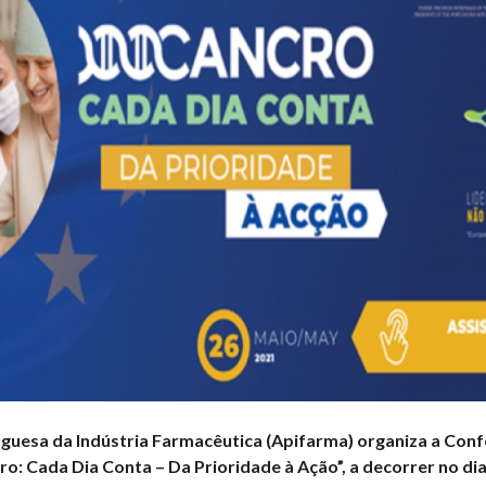
guesa da Indústria Farmacêutica (Apifarma) organiza a Conf
ro: Cada Dia Conta – Da Prioridade à Ação”, a decorrer no dia