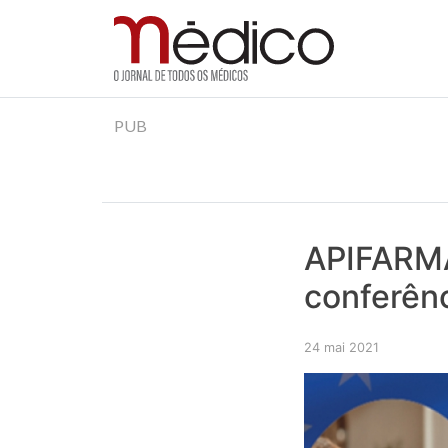
Jornal Médico
Médico – O Jornal de Todos os Médicos. Onde as
Skip
PUB
to
content
APIFARMA
conferênc
24 mai 2021