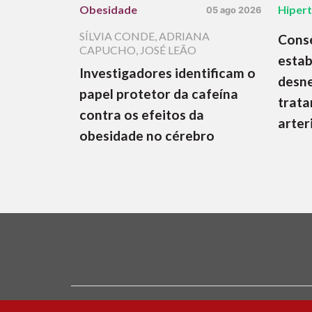
Obesidade
Hiper
05 ago 2026
SÍLVIA CONDE
,
ADRIANA
Cons
CAPUCHO
,
JOSÉ LEÃO
estab
Investigadores identificam o
desne
papel protetor da cafeína
trata
contra os efeitos da
arter
obesidade no cérebro
Ficha Técnica e Estatuto Editorial
Política 