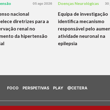
tensão
Doenças Neurológicas
05 ago 2026
30 
enso nacional
Equipa de investigação
elece diretrizes para a
identifica mecanismo
rvação renal no
responsável pelo aume
mento da hipertensão
atividade neuronal na
ial
epilepsia
FOCO
PERSPETIVAS
PLAY
@CETERA
de Cookies