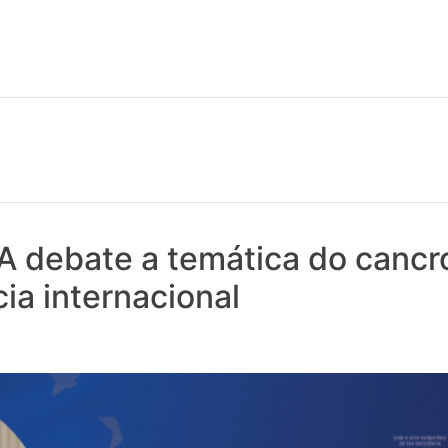
 notícias realmente contam! Tudo o que se passa na Saúde!
 debate a temática do cancr
ia internacional