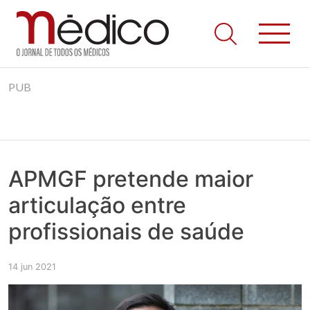
Jornal Médico
Médico – O Jornal de Todos os Médicos. Onde as notícias
Skip
realmente contam! Tudo o que se passa na Saúde!
PUB
to
content
APMGF pretende maior
articulação entre
profissionais de saúde
14 jun 2021