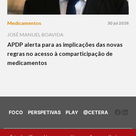
Medicamentos
30 jul 2026
JOSÉ MANUEL BOAVIDA
APDP alerta para as implicações das novas
regras no acesso à comparticipação de
medicamentos
Faceb
Link
FOCO
PERSPETIVAS
PLAY
@CETERA