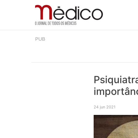
Jornal Médico
Médico – O Jornal de Todos os Médicos. Onde as
Skip
PUB
to
content
Psiquiatr
importân
24 jun 2021