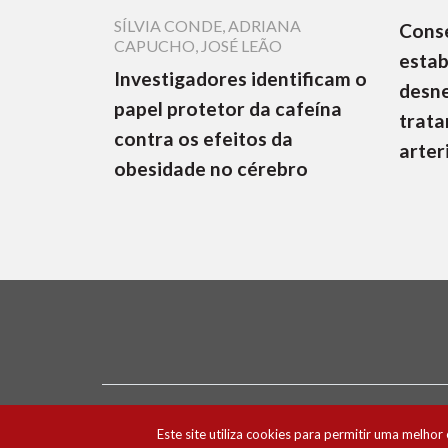
SÍLVIA CONDE
,
ADRIANA
Cons
CAPUCHO
,
JOSÉ LEÃO
estab
Investigadores identificam o
desne
papel protetor da cafeína
trata
contra os efeitos da
arter
obesidade no cérebro
Ficha Técnica e Estatuto Editorial
Política 
Este site utiliza cookies para permitir uma melhor 