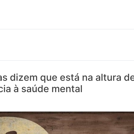
 notícias realmente contam! Tudo o que se passa na Saúde!
as dizem que está na altura d
cia à saúde mental