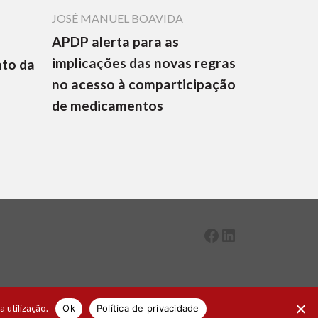
JOSÉ MANUEL BOAVIDA
APDP alerta para as
implicações das novas regras
nto da
no acesso à comparticipação
de medicamentos
Facebook
LinkedIn
2026 ® Todos os direitos reservados
a utilização.
Ok
Política de privacidade