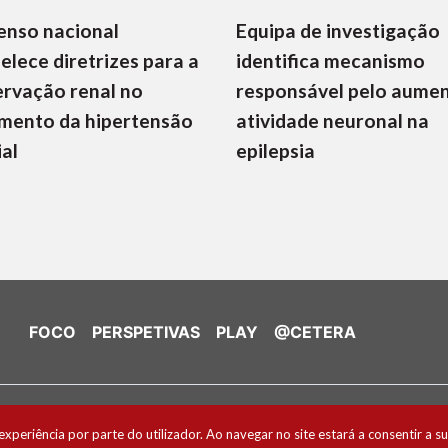
enso nacional
Equipa de investigação
elece diretrizes para a
identifica mecanismo
rvação renal no
responsável pelo aume
mento da hipertensão
atividade neuronal na
ial
epilepsia
FOCO
PERSPETIVAS
PLAY
@CETERA
de Cookies
experiência por parte do utilizador. Ao navegar no site estará a consentir a su