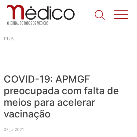
Jornal Médico
Médico – O Jornal de Todos os Médicos. Onde as notícias
Skip
realmente contam! Tudo o que se passa na Saúde!
PUB
to
content
COVID-19: APMGF
preocupada com falta de
meios para acelerar
vacinação
07 jul 2021