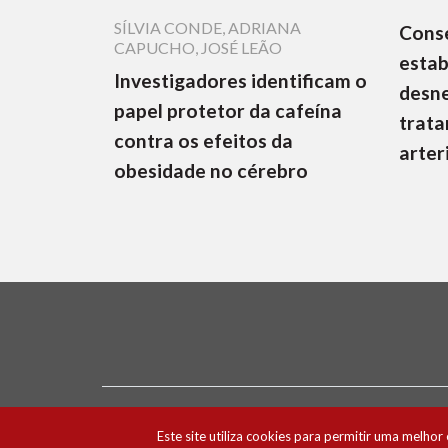
SÍLVIA CONDE
,
ADRIANA
Cons
CAPUCHO
,
JOSÉ LEÃO
estab
Investigadores identificam o
desne
papel protetor da cafeína
trata
contra os efeitos da
arter
obesidade no cérebro
Ficha Técnica e Estatuto Editorial
Política 
Este site utiliza cookies para permitir uma melhor 