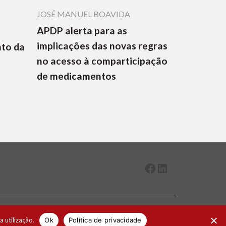
JOSÉ MANUEL BOAVIDA
APDP alerta para as
implicações das novas regras
nto da
no acesso à comparticipação
de medicamentos
Facebook
LinkedIn
2026 ® Todos os direitos reservados
a utilização.
Ok
Política de privacidade