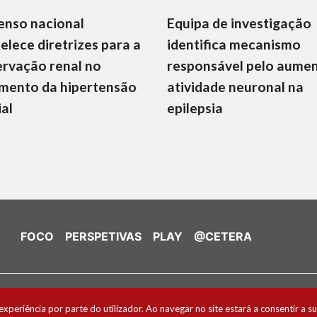
enso nacional
Equipa de investigação
elece diretrizes para a
identifica mecanismo
rvação renal no
responsável pelo aume
mento da hipertensão
atividade neuronal na
ial
epilepsia
FOCO
PERSPETIVAS
PLAY
@CETERA
de Cookies
experiência por parte do utilizador. Ao navegar no site estará a consentir a su