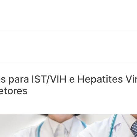
 notícias realmente contam! Tudo o que se passa na Saúde!
 para IST/VIH e Hepatites Vi
etores