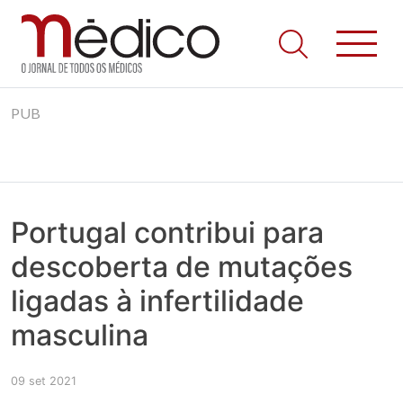
Jornal Médico
Médico – O Jornal de Todos os Médicos. Onde as notícias
Skip
realmente contam! Tudo o que se passa na Saúde!
PUB
to
content
Portugal contribui para
descoberta de mutações
ligadas à infertilidade
masculina
09 set 2021