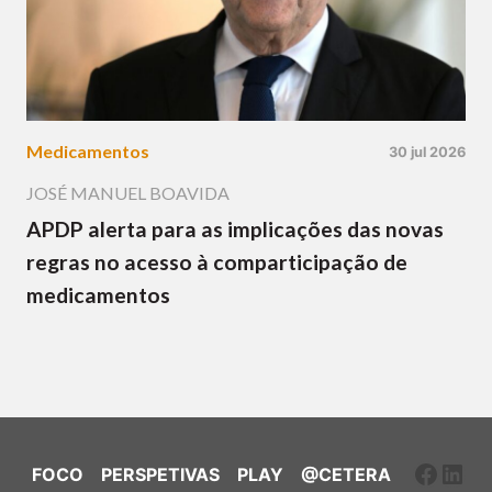
Medicamentos
30 jul 2026
JOSÉ MANUEL BOAVIDA
APDP alerta para as implicações das novas
regras no acesso à comparticipação de
medicamentos
Faceb
Link
FOCO
PERSPETIVAS
PLAY
@CETERA