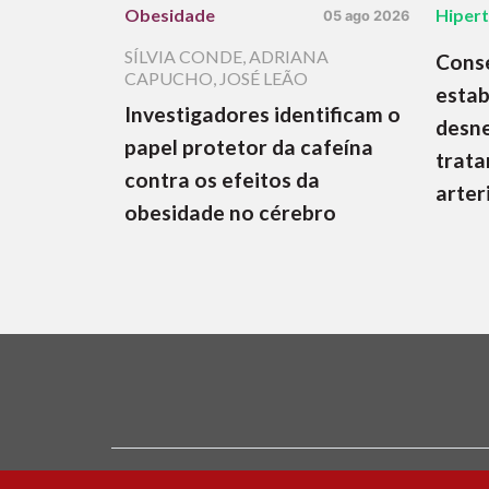
Obesidade
Hiper
05 ago 2026
SÍLVIA CONDE
,
ADRIANA
Cons
CAPUCHO
,
JOSÉ LEÃO
estab
Investigadores identificam o
desne
papel protetor da cafeína
trata
contra os efeitos da
arter
obesidade no cérebro
Ficha Técnica e Estatuto Editorial
Política 