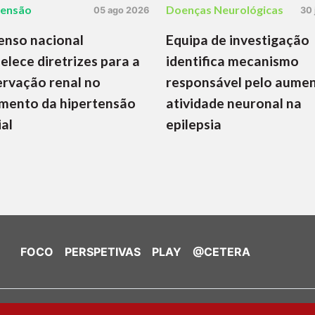
tensão
Doenças Neurológicas
05 ago 2026
30 
enso nacional
Equipa de investigação
elece diretrizes para a
identifica mecanismo
rvação renal no
responsável pelo aume
mento da hipertensão
atividade neuronal na
ial
epilepsia
FOCO
PERSPETIVAS
PLAY
@CETERA
de Cookies