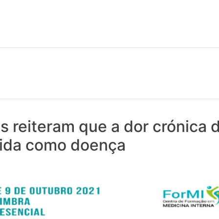
 notícias realmente contam! Tudo o que se passa na Saúde!
as reiteram que a dor crónica 
ida como doença