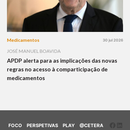
Medicamentos
30 jul 2026
JOSÉ MANUEL BOAVIDA
APDP alerta para as implicações das novas
regras no acesso à comparticipação de
medicamentos
Faceb
Link
FOCO
PERSPETIVAS
PLAY
@CETERA