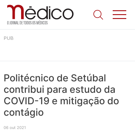
Jornal Médico
Médico – O Jornal de Todos os Médicos. Onde as notícias
Skip
realmente contam! Tudo o que se passa na Saúde!
PUB
to
content
Politécnico de Setúbal
contribui para estudo da
COVID-19 e mitigação do
contágio
06 out 2021