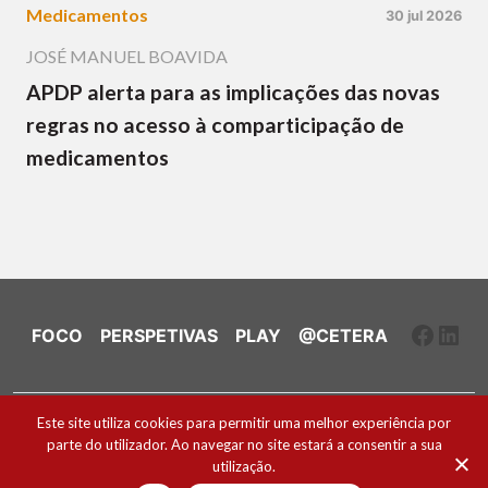
Medicamentos
30 jul 2026
JOSÉ MANUEL BOAVIDA
APDP alerta para as implicações das novas
regras no acesso à comparticipação de
medicamentos
Faceb
Link
FOCO
PERSPETIVAS
PLAY
@CETERA
Ficha Técnica e Estatuto Editorial
Este site utiliza cookies para permitir uma melhor experiência por
parte do utilizador. Ao navegar no site estará a consentir a sua
Política de Cookies
utilização.
2026 ® Todos os direitos reservados