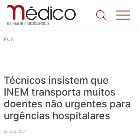
Jornal Médico
Médico – O Jornal de Todos os Médicos. Onde as notícias
Skip
realmente contam! Tudo o que se passa na Saúde!
PUB
to
content
Técnicos insistem que
INEM transporta muitos
doentes não urgentes para
urgências hospitalares
26 out 2021