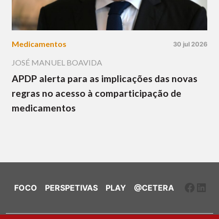
Medicamentos
30 jul 2026
JOSÉ MANUEL BOAVIDA
APDP alerta para as implicações das novas
regras no acesso à comparticipação de
medicamentos
Faceb
Link
FOCO
PERSPETIVAS
PLAY
@CETERA