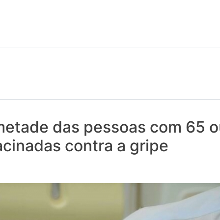
 notícias realmente contam! Tudo o que se passa na Saúde!
metade das pessoas com 65 o
acinadas contra a gripe