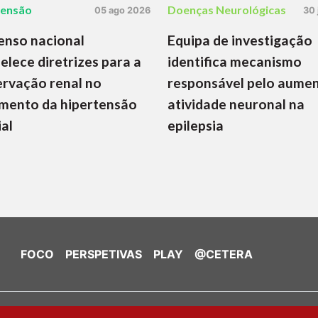
tensão
Doenças Neurológicas
05 ago 2026
30 
enso nacional
Equipa de investigação
elece diretrizes para a
identifica mecanismo
rvação renal no
responsável pelo aume
mento da hipertensão
atividade neuronal na
ial
epilepsia
FOCO
PERSPETIVAS
PLAY
@CETERA
de Cookies