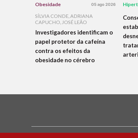
Obesidade
Hiper
05 ago 2026
SÍLVIA CONDE
,
ADRIANA
Cons
CAPUCHO
,
JOSÉ LEÃO
estab
Investigadores identificam o
desne
papel protetor da cafeína
trata
contra os efeitos da
arter
obesidade no cérebro
Ficha Técnica e Estatuto Editorial
Política 