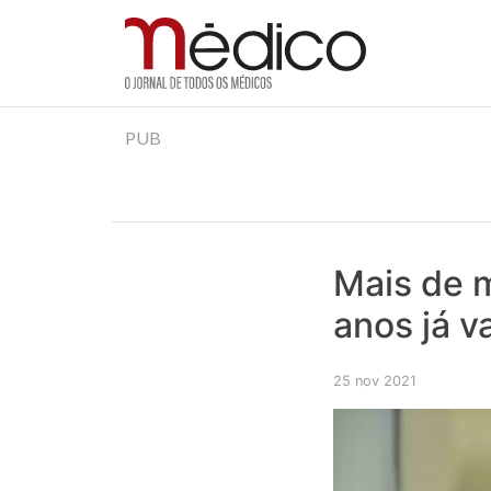
Jornal Médico
Médico – O Jornal de Todos os Médicos. Onde as
Skip
PUB
to
content
Mais de 
anos já v
25 nov 2021