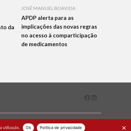
JOSÉ MANUEL BOAVIDA
APDP alerta para as
implicações das novas regras
nto da
no acesso à comparticipação
de medicamentos
Facebook
LinkedIn
2026 ® Todos os direitos reservados
a utilização.
Ok
Política de privacidade