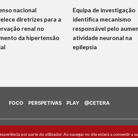
enso nacional
Equipa de investigação
elece diretrizes para a
identifica mecanismo
rvação renal no
responsável pelo aume
mento da hipertensão
atividade neuronal na
ial
epilepsia
FOCO
PERSPETIVAS
PLAY
@CETERA
de Cookies
experiência por parte do utilizador. Ao navegar no site estará a consentir a su