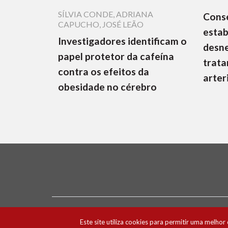
SÍLVIA CONDE
,
ADRIANA
Cons
CAPUCHO
,
JOSÉ LEÃO
estab
Investigadores identificam o
desne
papel protetor da cafeína
trata
contra os efeitos da
arter
obesidade no cérebro
Ficha Técnica e Estatuto Editorial
Política 
Este site utiliza cookies para permitir uma melhor 