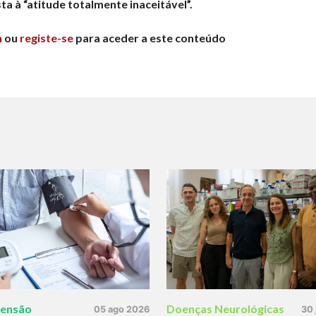
a à “atitude totalmente inaceitável”.
n
ou
registe-se
para aceder a este conteúdo
tensão
Doenças Neurológicas
05 ago 2026
30 