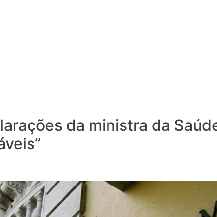
 notícias realmente contam! Tudo o que se passa na Saúde!
larações da ministra da Saúd
áveis”