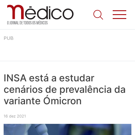
Jornal Médico
Médico – O Jornal de Todos os Médicos. Onde as notícias
Skip
realmente contam! Tudo o que se passa na Saúde!
PUB
to
content
INSA está a estudar
cenários de prevalência da
variante Ómicron
16 dez 2021