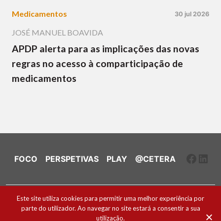
Medicamentos
30 jul 2026
JOSÉ MANUEL BOAVIDA
APDP alerta para as implicações das novas
regras no acesso à comparticipação de
medicamentos
Faceb
Link
FOCO
PERSPETIVAS
PLAY
@CETERA
Ficha Técnica e Estatuto Editorial
Este site utiliza cookies para permitir uma melhor experiência por
parte do utilizador. Ao navegar no site estará a consentir a sua
Política de Cookies
utilização.