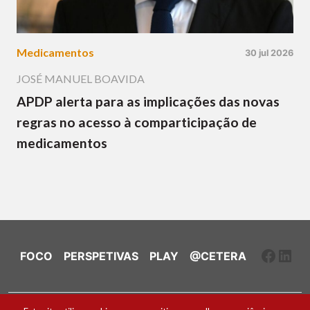
Medicamentos
30 jul 2026
JOSÉ MANUEL BOAVIDA
APDP alerta para as implicações das novas
regras no acesso à comparticipação de
medicamentos
Faceb
Link
FOCO
PERSPETIVAS
PLAY
@CETERA