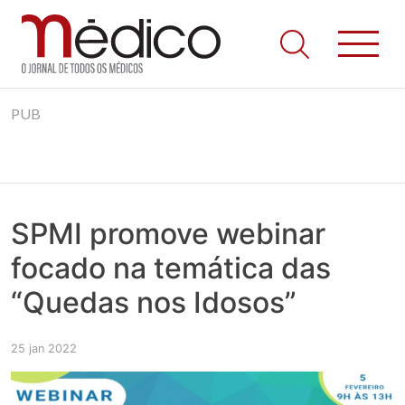
Jornal Médico
Médico – O Jornal de Todos os Médicos. Onde as notícias
Skip
realmente contam! Tudo o que se passa na Saúde!
PUB
to
content
SPMI promove webinar
focado na temática das
“Quedas nos Idosos”
25 jan 2022