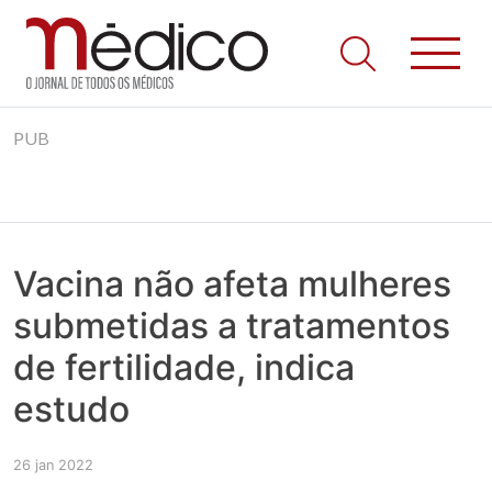
Jornal Médico
Médico – O Jornal de Todos os Médicos. Onde as notícias
Skip
realmente contam! Tudo o que se passa na Saúde!
PUB
to
content
Vacina não afeta mulheres
submetidas a tratamentos
de fertilidade, indica
estudo
26 jan 2022