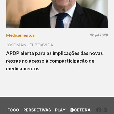
Medicamentos
30 jul 2026
JOSÉ MANUEL BOAVIDA
APDP alerta para as implicações das novas
regras no acesso à comparticipação de
medicamentos
Faceb
Link
FOCO
PERSPETIVAS
PLAY
@CETERA