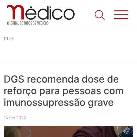
Jornal Médico
Médico – O Jornal de Todos os Médicos. Onde as notícias
Skip
realmente contam! Tudo o que se passa na Saúde!
PUB
to
content
DGS recomenda dose de
reforço para pessoas com
imunossupressão grave
18 fev 2022