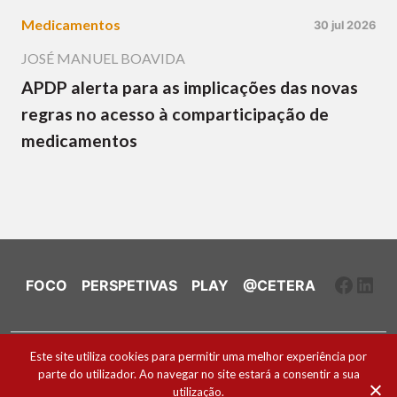
Medicamentos
30 jul 2026
JOSÉ MANUEL BOAVIDA
APDP alerta para as implicações das novas
regras no acesso à comparticipação de
medicamentos
Faceb
Link
FOCO
PERSPETIVAS
PLAY
@CETERA
Ficha Técnica e Estatuto Editorial
Este site utiliza cookies para permitir uma melhor experiência por
parte do utilizador. Ao navegar no site estará a consentir a sua
Política de Cookies
utilização.