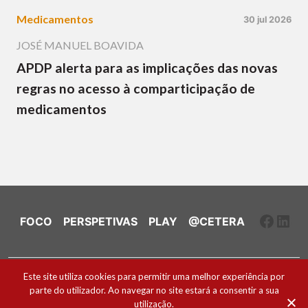
Medicamentos
30 jul 2026
JOSÉ MANUEL BOAVIDA
APDP alerta para as implicações das novas
regras no acesso à comparticipação de
medicamentos
Faceb
Link
FOCO
PERSPETIVAS
PLAY
@CETERA
Ficha Técnica e Estatuto Editorial
Este site utiliza cookies para permitir uma melhor experiência por
parte do utilizador. Ao navegar no site estará a consentir a sua
Política de Cookies
utilização.