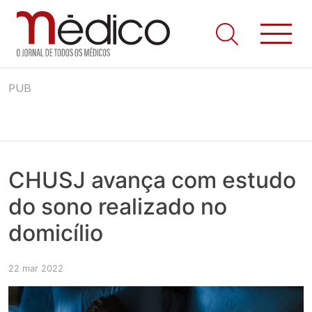
Jornal Médico
Médico – O Jornal de Todos os Médicos. Onde as notícias
Skip
realmente contam! Tudo o que se passa na Saúde!
PUB
to
content
CHUSJ avança com estudo
do sono realizado no
domicílio
22 mar 2022