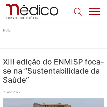
Jornal Médico
Médico – O Jornal de Todos os Médicos. Onde as notícias
Skip
realmente contam! Tudo o que se passa na Saúde!
PUB
to
content
XIII edição do ENMISP foca-
se na “Sustentabilidade da
Saúde”
19 abr 2022