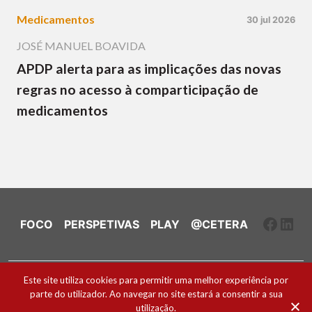
Medicamentos
30 jul 2026
JOSÉ MANUEL BOAVIDA
APDP alerta para as implicações das novas
regras no acesso à comparticipação de
medicamentos
Faceb
Link
FOCO
PERSPETIVAS
PLAY
@CETERA
Ficha Técnica e Estatuto Editorial
Este site utiliza cookies para permitir uma melhor experiência por
parte do utilizador. Ao navegar no site estará a consentir a sua
Política de Cookies
utilização.