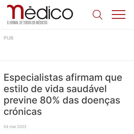
Jornal Médico
Médico – O Jornal de Todos os Médicos. Onde as notícias
Skip
realmente contam! Tudo o que se passa na Saúde!
PUB
to
content
Especialistas afirmam que
estilo de vida saudável
previne 80% das doenças
crónicas
04 mai 2022