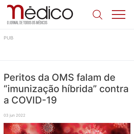
Jornal Médico
Médico – O Jornal de Todos os Médicos. Onde as notícias
Skip
realmente contam! Tudo o que se passa na Saúde!
PUB
to
content
Peritos da OMS falam de
“imunização híbrida” contra
a COVID-19
03 jun 2022