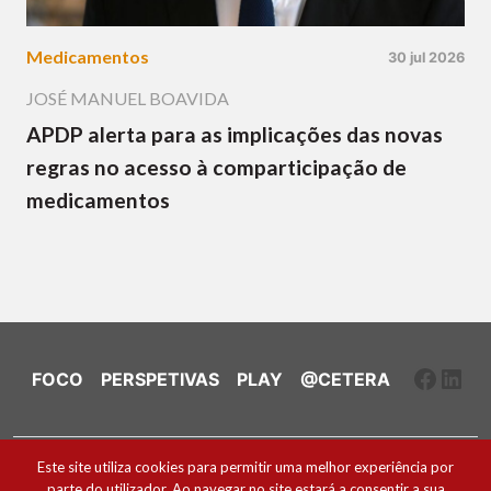
Medicamentos
30 jul 2026
JOSÉ MANUEL BOAVIDA
APDP alerta para as implicações das novas
regras no acesso à comparticipação de
medicamentos
Faceb
Link
FOCO
PERSPETIVAS
PLAY
@CETERA
Ficha Técnica e Estatuto Editorial
Este site utiliza cookies para permitir uma melhor experiência por
parte do utilizador. Ao navegar no site estará a consentir a sua