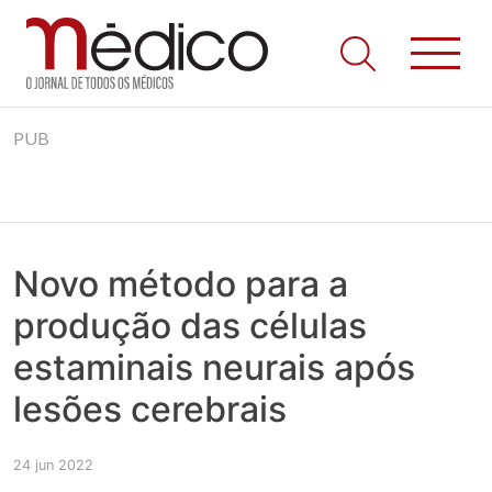
Jornal Médico
Médico – O Jornal de Todos os Médicos. Onde as notícias
Skip
realmente contam! Tudo o que se passa na Saúde!
PUB
to
content
Novo método para a
produção das células
estaminais neurais após
lesões cerebrais
24 jun 2022