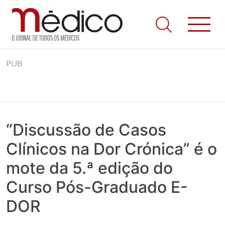
Jornal Médico
Médico – O Jornal de Todos os Médicos. Onde as notícias
Skip
realmente contam! Tudo o que se passa na Saúde!
PUB
to
content
“Discussão de Casos
Clínicos na Dor Crónica” é o
mote da 5.ª edição do
Curso Pós-Graduado E-
DOR