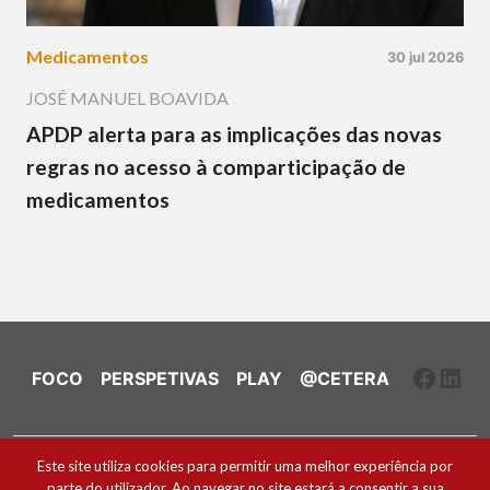
Medicamentos
30 jul 2026
JOSÉ MANUEL BOAVIDA
APDP alerta para as implicações das novas
regras no acesso à comparticipação de
medicamentos
Faceb
Link
FOCO
PERSPETIVAS
PLAY
@CETERA
Ficha Técnica e Estatuto Editorial
Este site utiliza cookies para permitir uma melhor experiência por
parte do utilizador. Ao navegar no site estará a consentir a sua