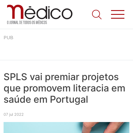
Jornal Médico
Médico – O Jornal de Todos os Médicos. Onde as notícias
Skip
realmente contam! Tudo o que se passa na Saúde!
PUB
to
content
SPLS vai premiar projetos
que promovem literacia em
saúde em Portugal
07 jul 2022