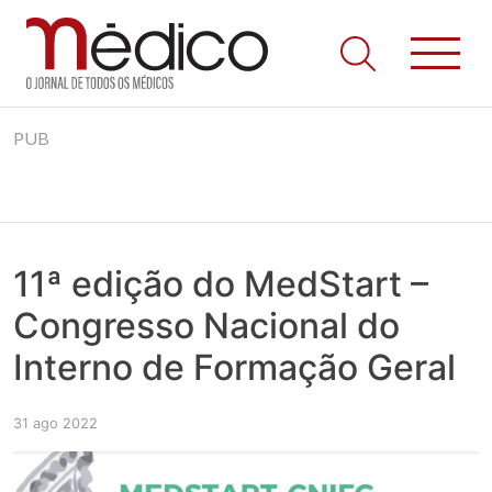
Jornal Médico
Médico – O Jornal de Todos os Médicos. Onde as notícias
Skip
realmente contam! Tudo o que se passa na Saúde!
PUB
to
content
11ª edição do MedStart –
Congresso Nacional do
Interno de Formação Geral
31 ago 2022