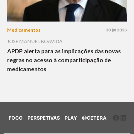
Medicamentos
30 jul 2026
JOSÉ MANUEL BOAVIDA
APDP alerta para as implicações das novas
regras no acesso à comparticipação de
medicamentos
Faceb
Link
FOCO
PERSPETIVAS
PLAY
@CETERA