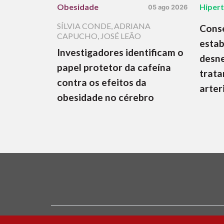
Obesidade
Hiper
05 ago 2026
SÍLVIA CONDE
,
ADRIANA
Cons
CAPUCHO
,
JOSÉ LEÃO
estab
Investigadores identificam o
desne
papel protetor da cafeína
trata
contra os efeitos da
arter
obesidade no cérebro
Ficha Técnica e Estatuto Editorial
Política 