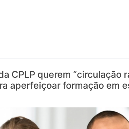
 notícias realmente contam! Tudo o que se passa na Saúde!
da CPLP querem “circulação r
ra aperfeiçoar formação em e