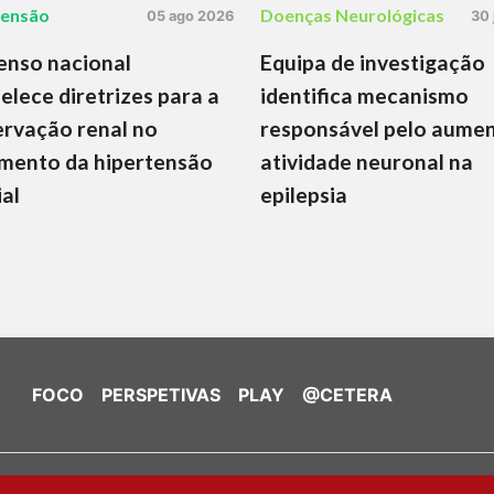
tensão
Doenças Neurológicas
05 ago 2026
30 
enso nacional
Equipa de investigação
elece diretrizes para a
identifica mecanismo
rvação renal no
responsável pelo aume
mento da hipertensão
atividade neuronal na
ial
epilepsia
FOCO
PERSPETIVAS
PLAY
@CETERA
de Cookies