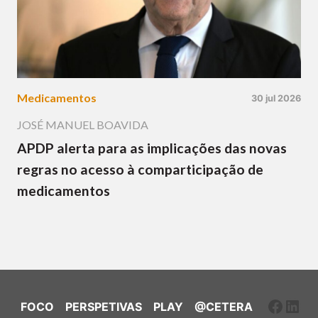
Medicamentos
30 jul 2026
JOSÉ MANUEL BOAVIDA
APDP alerta para as implicações das novas
regras no acesso à comparticipação de
medicamentos
Faceb
Link
FOCO
PERSPETIVAS
PLAY
@CETERA