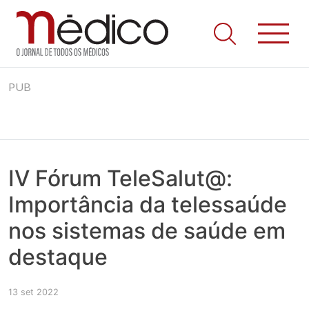
Jornal Médico
Médico – O Jornal de Todos os Médicos. Onde as notícias
Skip
realmente contam! Tudo o que se passa na Saúde!
PUB
to
content
IV Fórum TeleSalut@:
Importância da telessaúde
nos sistemas de saúde em
destaque
13 set 2022