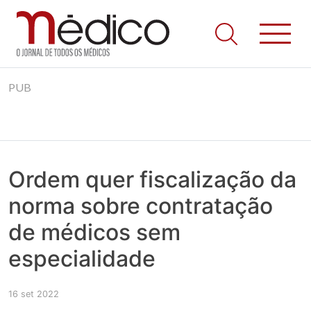
Jornal Médico
Médico – O Jornal de Todos os Médicos. Onde as notícias
Skip
realmente contam! Tudo o que se passa na Saúde!
PUB
to
content
Ordem quer fiscalização da
norma sobre contratação
de médicos sem
especialidade
16 set 2022