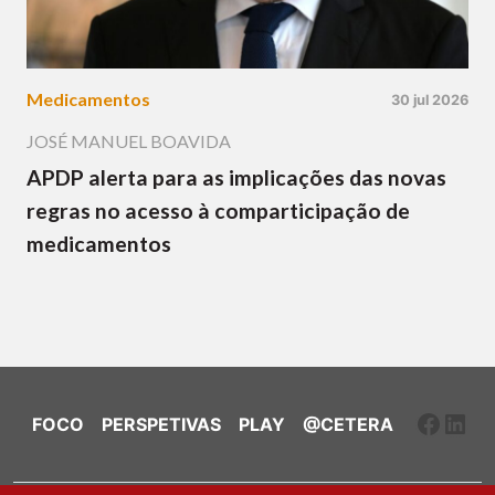
Medicamentos
30 jul 2026
JOSÉ MANUEL BOAVIDA
APDP alerta para as implicações das novas
regras no acesso à comparticipação de
medicamentos
Faceb
Link
FOCO
PERSPETIVAS
PLAY
@CETERA