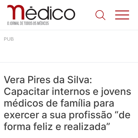
Jornal Médico
Médico – O Jornal de Todos os Médicos. Onde as notícias
Skip
realmente contam! Tudo o que se passa na Saúde!
PUB
to
content
Vera Pires da Silva:
Capacitar internos e jovens
médicos de família para
exercer a sua profissão “de
forma feliz e realizada”