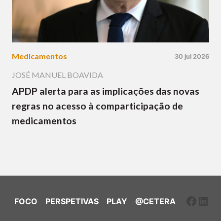
Medicamentos
30 jul 2026
JOSÉ MANUEL BOAVIDA
APDP alerta para as implicações das novas
regras no acesso à comparticipação de
medicamentos
Faceb
Link
FOCO
PERSPETIVAS
PLAY
@CETERA