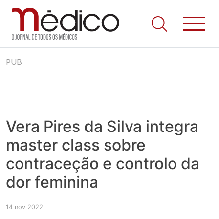
Jornal Médico
Médico – O Jornal de Todos os Médicos. Onde as notícias
Skip
realmente contam! Tudo o que se passa na Saúde!
PUB
to
content
Vera Pires da Silva integra
master class sobre
contraceção e controlo da
dor feminina
14 nov 2022