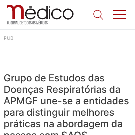
Jornal Médico
Médico – O Jornal de Todos os Médicos. Onde as notícias
Skip
realmente contam! Tudo o que se passa na Saúde!
PUB
to
content
Grupo de Estudos das
Doenças Respiratórias da
APMGF une-se a entidades
para distinguir melhores
práticas na abordagem da