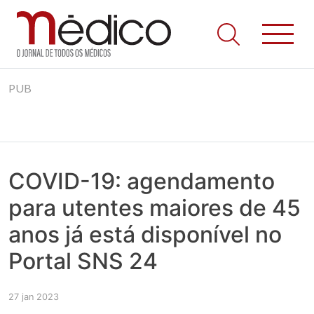
Jornal Médico
Médico – O Jornal de Todos os Médicos. Onde as notícias
Skip
realmente contam! Tudo o que se passa na Saúde!
PUB
to
content
COVID-19: agendamento
para utentes maiores de 45
anos já está disponível no
Portal SNS 24
27 jan 2023