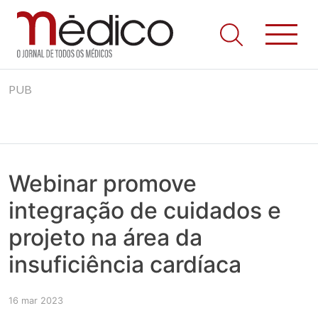
Jornal Médico
Médico – O Jornal de Todos os Médicos. Onde as notícias
Skip
realmente contam! Tudo o que se passa na Saúde!
PUB
to
content
Webinar promove
integração de cuidados e
projeto na área da
insuficiência cardíaca
16 mar 2023