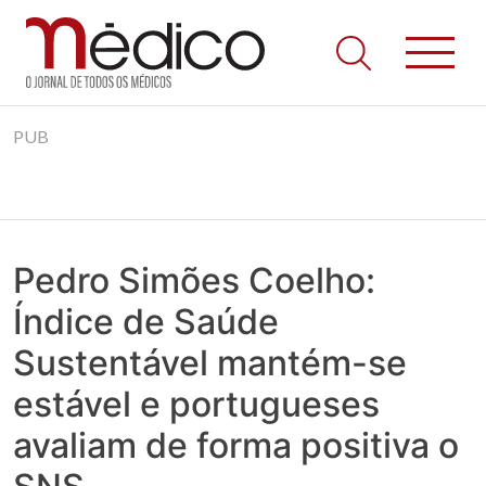
Jornal Médico
Médico – O Jornal de Todos os Médicos. Onde as notícias
Skip
realmente contam! Tudo o que se passa na Saúde!
PUB
to
content
Pedro Simões Coelho:
Índice de Saúde
Sustentável mantém-se
estável e portugueses
avaliam de forma positiva o