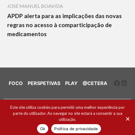
JOSÉ MANUEL BOAVIDA
APDP alerta para as implicações das novas
regras no acesso à comparticipação de
medicamentos
Faceb
Link
FOCO
PERSPETIVAS
PLAY
@CETERA
Ficha Técnica e Estatuto Editorial
Este site utiliza cookies para permitir uma melhor experiência por
parte do utilizador. Ao navegar no site estará a consentir a sua
Política de Cookies
utilização.
2026 ® Todos os direitos reservados
Ok
Política de privacidade