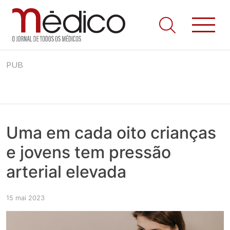
Jornal Médico
Médico – O Jornal de Todos os Médicos. Onde as notícias
Skip
realmente contam! Tudo o que se passa na Saúde!
PUB
to
content
Uma em cada oito crianças
e jovens tem pressão
arterial elevada
15 mai 2023