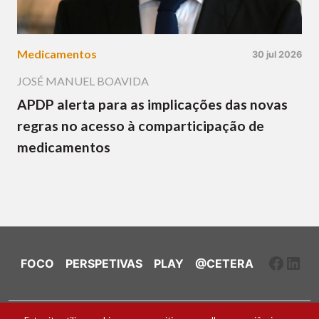
Medicamentos
30 jul 2026
JOSÉ MANUEL BOAVIDA
APDP alerta para as implicações das novas
regras no acesso à comparticipação de
medicamentos
Faceb
Link
FOCO
PERSPETIVAS
PLAY
@CETERA