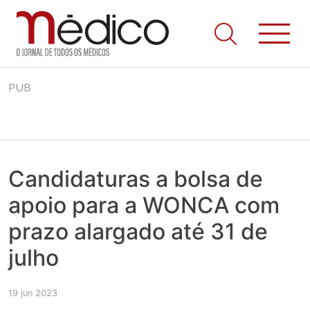
Jornal Médico
Médico – O Jornal de Todos os Médicos. Onde as notícias
Skip
realmente contam! Tudo o que se passa na Saúde!
PUB
to
content
Candidaturas a bolsa de
apoio para a WONCA com
prazo alargado até 31 de
julho
19 jun 2023