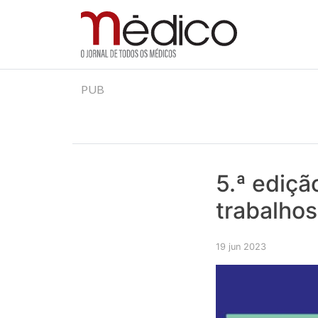
Jornal Médico
Médico – O Jornal de Todos os Médicos. Onde as
Skip
PUB
to
content
5.ª ediçã
trabalhos
19 jun 2023