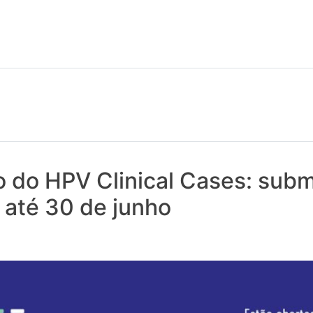
 notícias realmente contam! Tudo o que se passa na Saúde!
o do HPV Clinical Cases: sub
 até 30 de junho